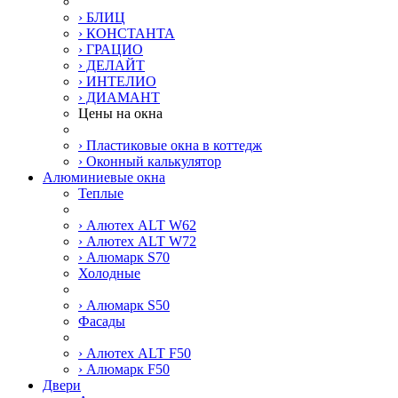
› БЛИЦ
› КОНСТАНТА
› ГРАЦИО
› ДЕЛАЙТ
› ИНТЕЛИО
› ДИАМАНТ
Цены на окна
› Пластиковые окна в коттедж
› Оконный калькулятор
Алюминиевые окна
Теплые
› Алютех ALT W62
› Алютех ALT W72
› Алюмарк S70
Холодные
› Алюмарк S50
Фасады
› Алютех ALT F50
› Алюмарк F50
Двери