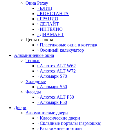
Окна Рехау
› БЛИЦ
› КОНСТАНТА
› ГРАЦИО
› ДЕЛАЙТ
› ИНТЕЛИО
› ДИАМАНТ
Цены на окна
› Пластиковые окна в коттедж
› Оконный калькулятор
Алюминиевые окна
Теплые
› Алютех ALT W62
› Алютех ALT W72
› Алюмарк S70
Холодные
› Алюмарк S50
Фасады
› Алютех ALT F50
› Алюмарк F50
Двери
Алюминиевые двери
› Классические двери
› Складные порталы (гармошка)
› Раздвижные порталы