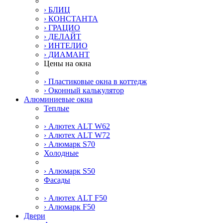
› БЛИЦ
› КОНСТАНТА
› ГРАЦИО
› ДЕЛАЙТ
› ИНТЕЛИО
› ДИАМАНТ
Цены на окна
› Пластиковые окна в коттедж
› Оконный калькулятор
Алюминиевые окна
Теплые
› Алютех ALT W62
› Алютех ALT W72
› Алюмарк S70
Холодные
› Алюмарк S50
Фасады
› Алютех ALT F50
› Алюмарк F50
Двери