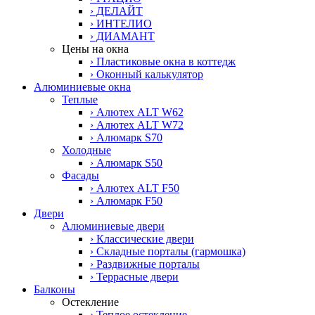
› ДЕЛАЙТ
› ИНТЕЛИО
› ДИАМАНТ
Цены на окна
› Пластиковые окна в коттедж
› Оконный калькулятор
Алюминиевые окна
Теплые
› Алютех ALT W62
› Алютех ALT W72
› Алюмарк S70
Холодные
› Алюмарк S50
Фасады
› Алютех ALT F50
› Алюмарк F50
Двери
Алюминиевые двери
› Классические двери
› Складные порталы (гармошка)
› Раздвижные порталы
› Террасные двери
Балконы
Остекление
› Теплое остекление