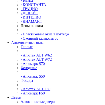
› БЛИЦ
› КОНСТАНТА
› ГРАЦИО
› ДЕЛАЙТ
› ИНТЕЛИО
› ДИАМАНТ
Цены на окна
› Пластиковые окна в коттедж
› Оконный калькулятор
Алюминиевые окна
Теплые
› Алютех ALT W62
› Алютех ALT W72
› Алюмарк S70
Холодные
› Алюмарк S50
Фасады
› Алютех ALT F50
› Алюмарк F50
Двери
Алюминиевые двери