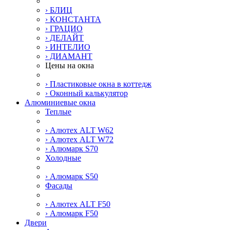
› БЛИЦ
› КОНСТАНТА
› ГРАЦИО
› ДЕЛАЙТ
› ИНТЕЛИО
› ДИАМАНТ
Цены на окна
› Пластиковые окна в коттедж
› Оконный калькулятор
Алюминиевые окна
Теплые
› Алютех ALT W62
› Алютех ALT W72
› Алюмарк S70
Холодные
› Алюмарк S50
Фасады
› Алютех ALT F50
› Алюмарк F50
Двери