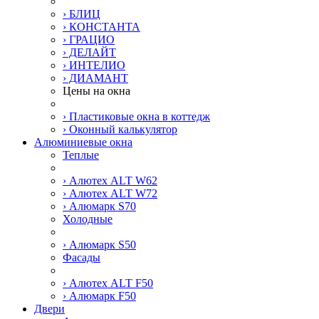
› БЛИЦ
› КОНСТАНТА
› ГРАЦИО
› ДЕЛАЙТ
› ИНТЕЛИО
› ДИАМАНТ
Цены на окна
› Пластиковые окна в коттедж
› Оконный калькулятор
Алюминиевые окна
Теплые
› Алютех ALT W62
› Алютех ALT W72
› Алюмарк S70
Холодные
› Алюмарк S50
Фасады
› Алютех ALT F50
› Алюмарк F50
Двери