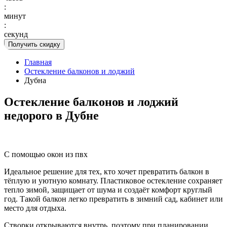
:
минут
:
секунд
Получить скидку
Главная
Остекление балконов и лоджий
Дубна
Остекление балконов и лоджий
недорого в Дубне
С помощью окон из пвх
Идеальное решение для тех, кто хочет превратить балкон в
тёплую и уютную комнату. Пластиковое остекление сохраняет
тепло зимой, защищает от шума и создаёт комфорт круглый
год. Такой балкон легко превратить в зимний сад, кабинет или
место для отдыха.
Створки открываются внутрь, поэтому при планировании