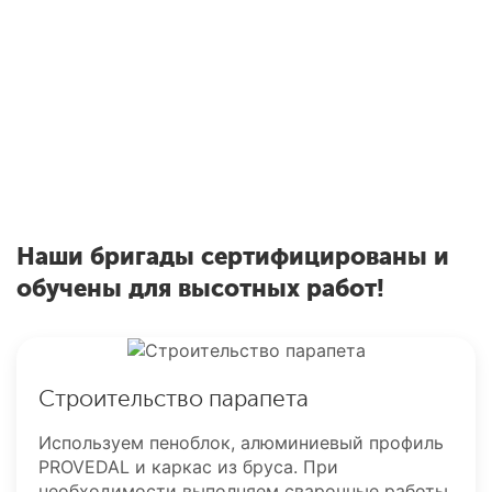
можете заказать
Окна РЕХАУ
О
Скидки до 55% на
б
профиль
Наши бригады сертифицированы и
обучены для высотных работ!
Строительство парапета
Используем пеноблок, алюминиевый профиль
PROVEDAL и каркас из бруса. При
необходимости выполняем сварочные работы