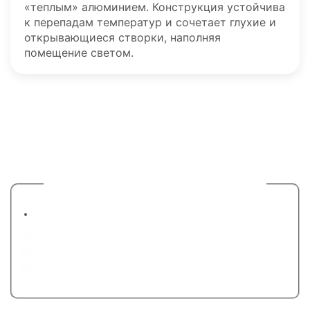
«теплым» алюминием. Конструкция устойчива
к перепадам температур и сочетает глухие и
открывающиеся створки, наполняя
помещение светом.
Оставьте заявку на расчет
остекления
1. Выберите вариант остеления балкона
Холодное остекление (алюминий)
Теплое остекление (пластик)
Теплое остекление (алюминий)
Панорамное остекление
2. Планируете ли использовать площадь