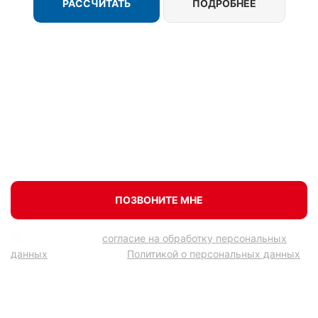
РАССЧИТАТЬ
ПОДРОБНЕЕ
Оставьте заявку сейчас и получите
скидку до 20% на отделку
ПОЗВОНИТЕ МНЕ
Подтверждаю
согласие на обработку персональных
данных
в соответствии
Политикой о персональных данных
.