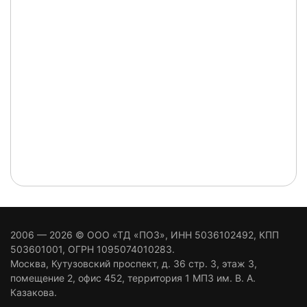
2006 — 2026 ©
ООО «ТД «ПОЗ»
, ИНН 5036102492, КПП
503601001, ОГРН 1095074010283.
Москва
,
Кутузовский проспект, д. 36 стр. 3
, этаж 3,
помещение 2, офис 452, территория 1 МПЗ им. В. А.
Казакова.