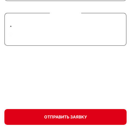
6. Цвет окон:
Белые
Цветные
Закажите холодное или теплое
остекление балкона и получите скидку
20% на последующую отделку
ОТПРАВИТЬ ЗАЯВКУ