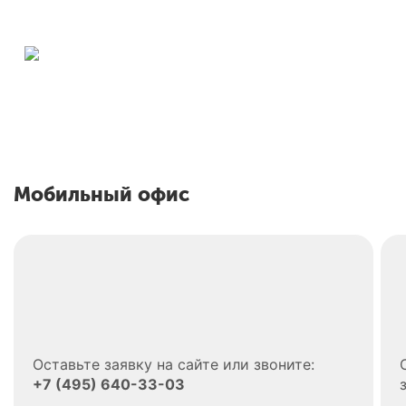
Официальный
партнер
В
РЕХАУ в
с
производстве
о
окон и
Е
дверей
Мобильный офис
Оставьте заявку на сайте или звоните:
+7 (495) 640-33-03