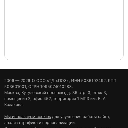
2006 — 2026 ©
ООО «ТД «ПОЗ»
, ИНН 5036102492, КПП
503601001, ОГРН 1095074010283.
Москва
,
Кутузовский проспект, д. 36 стр. 3
, этаж 3,
помещение 2, офис 452, территория 1 МПЗ им. В. А.
Казакова.
Мы используем cookies
для улучшения работы сайта,
анализа трафика и персонализации.