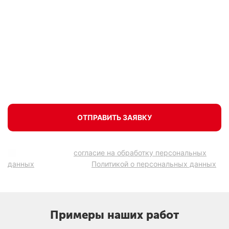
Закажите холодное или теплое
остекление балкона и получите скидку
20% на последующую отделку
ОТПРАВИТЬ ЗАЯВКУ
Подтверждаю
согласие на обработку персональных
данных
в соответствии
Политикой о персональных данных
.
Примеры наших работ