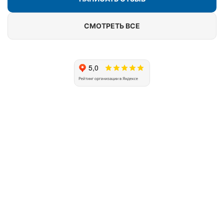
СМОТРЕТЬ ВСЕ
Почему клиенты выбирают
Подольский оконный завод?
Официальный
партнер
РЕХАУ в
производстве
окон и