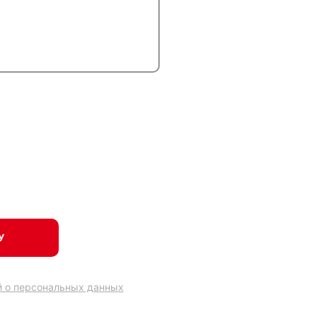
чите скидку 20% на
У
й о персональных данных
.