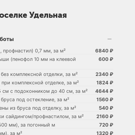
оселке Удельная
аботы
 профнастил) 0,7 мм, за м²
6840 ₽
ши (пенофол 10 мм на клеевой
600 ₽
, без комплексной отделки, за м²
2340 ₽
, при комплексной отделке, за м²
1824 ₽
 см с подоконником до 40 см, за м²
4644 ₽
 бруса под остекление, за м²
1560 ₽
ны из бруса под отделку, за м²
540 ₽
жи сайдингом/профнастилом, за м²
2160 ₽
500 мм), за погонный м
720 ₽
м), за м²
1320 ₽