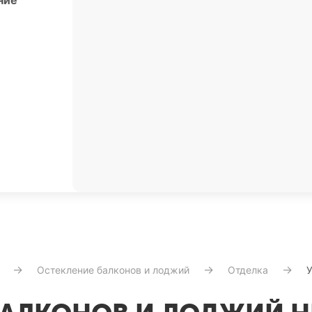
ние
Остекление балконов и лоджий
Отделка