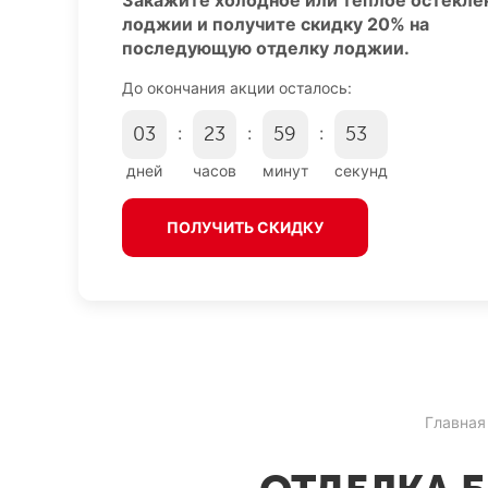
Закажите холодное или теплое остекле
лоджии и получите скидку 20% на
последующую отделку лоджии.
До окончания акции осталось:
:
:
:
0
3
2
3
5
9
5
2
дней
часов
минут
секунд
ПОЛУЧИТЬ СКИДКУ
Главная