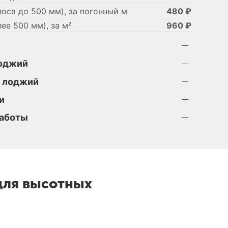
оса до 500 мм), за погонный м
480 ₽
ее 500 мм), за м²
960 ₽
лоджий
и лоджий
и
аботы
для высотных