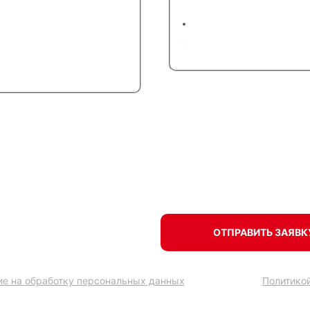
Белые
Цветные
 или теплое остекление балкона и полу
последующую отделку
ОТПРАВИТЬ ЗАЯВК
ие на обработку персональных данных
в соответствии
Политико