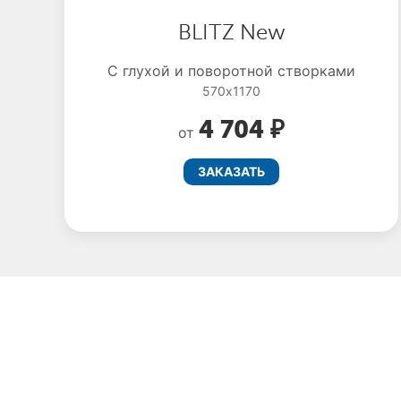
BLITZ New
С глухой и поворотной створками
570x1170
4 704 ₽
от
ЗАКАЗАТЬ
Оставьте заявку сейчас и п
скидку до 55%