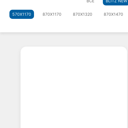
ВСЕ
BLITZ NEW
570X1170
870X1170
870X1320
870X1470