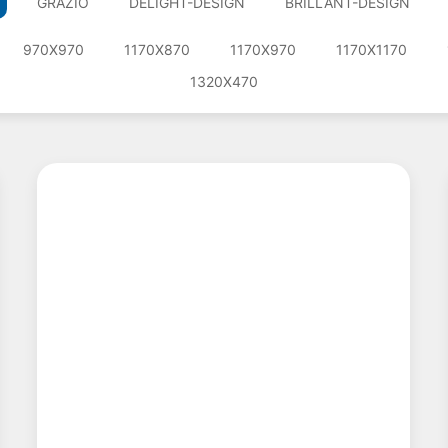
GRAZIO
DELIGHT-DESIGN
BRILLANT-DESIGN
970X970
1170X870
1170X970
1170X1170
1320X470