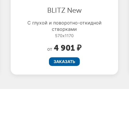
BLITZ New
С глухой и поворотно-откидной
створками
570x1170
4 901 ₽
от
ЗАКАЗАТЬ
олучите