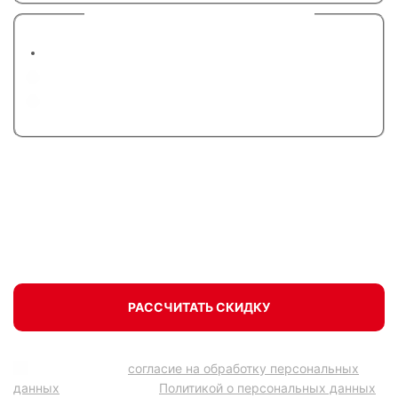
6. Предпочтительный вид связи
Позвоните мне по телефону
Напишите в Telegram
Напишите в WhatsApp
Поможем с выбором, сделаем предварительный
расчет со скидкой, запишем на бесплатный замер.
РАССЧИТАТЬ СКИДКУ
Подтверждаю
согласие на обработку персональных
данных
в соответствии
Политикой о персональных данных
.