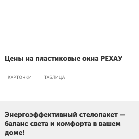
Окна РЕХАУ
О
Скидки до 55% на
б
профиль
Цены на пластиковые окна РЕХАУ
КАРТОЧКИ
ТАБЛИЦА
Энергоэффективный стелопакет —
баланс света и комфорта в вашем
доме!