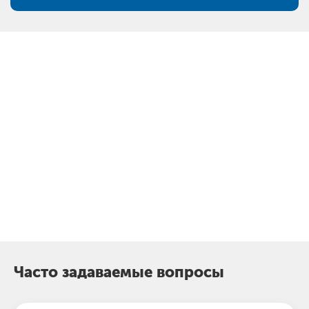
Почему клиенты выбирают
Подольский оконный завод?
Официальный
партнер
РЕХАУ в
производстве
окон и
дверей
Часто задаваемые вопросы