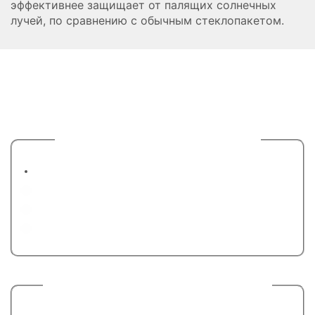
эффективнее защищает от палящих солнечных
лучей, по сравнению с обычным стеклопакетом.
Расчет вашей индивидуальной
скидки
1. Что именно вы хотите остеклить?
Квартира
Балкон
Загородный дом
Другое
2. Когда нужно, чтобы окна уже стояли?