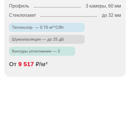
Профиль
3 камеры, 60 мм
Стеклопакет
до 32 мм
Теплосопр. — 0.70 м²°С/Вт
Шумоизоляция — до 25 дБ
Контуры уплотнения — 2
От
9 517
₽/м²