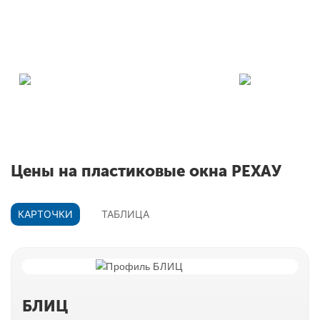
заказать
Окна РЕХАУ
О
Скидки до 55% на
б
профиль
Цены на пластиковые окна РЕХАУ
КАРТОЧКИ
ТАБЛИЦА
БЛИЦ