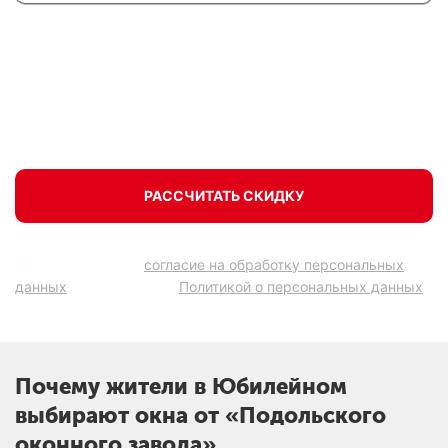
Поможем с выбором, сделаем предварительный
расчет со скидкой, запишем на бесплатный замер.
РАССЧИТАТЬ СКИДКУ
Подтверждаю
согласие на обработку персональных
данных
в соответствии
Политикой о персональных данных
.
Почему жители в Юбилейном
выбирают окна от «Подольского
оконного завода»