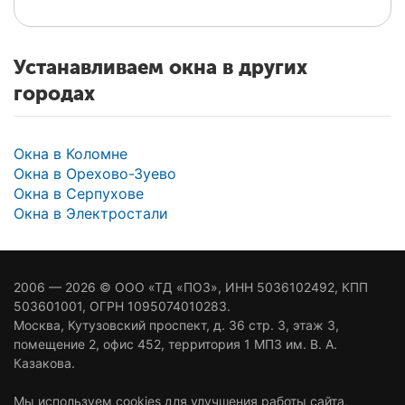
Устанавливаем окна в других
городах
Окна в Коломне
Окна в Орехово-Зуево
Окна в Серпухове
Окна в Электростали
2006 — 2026 ©
ООО «ТД «ПОЗ»
, ИНН 5036102492, КПП
503601001, ОГРН 1095074010283.
Москва
,
Кутузовский проспект, д. 36 стр. 3
, этаж 3,
помещение 2, офис 452, территория 1 МПЗ им. В. А.
Казакова.
Мы используем cookies
для улучшения работы сайта,