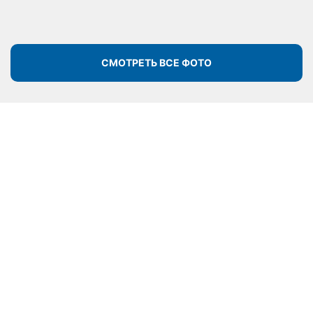
СМОТРЕТЬ ВСЕ ФОТО
Почему клиенты выбирают
Подольский оконный завод?
Официальный
партнер
РЕХАУ в
производстве
окон и
дверей