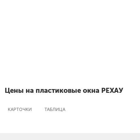
В Железнодорожном вы также
можете заказать
Окна РЕХАУ
О
Скидки до 55% на
б
профиль
Цены на пластиковые окна РЕХАУ
КАРТОЧКИ
ТАБЛИЦА