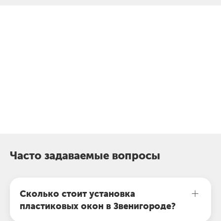
Почему клиенты выбирают
Подольский оконный завод?
В
Официальный партнер
с
РЕХАУ в производстве
о
окон и дверей
Е
Часто задаваемые вопросы
Сколько стоит установка
пластиковых окон в Звенигороде?