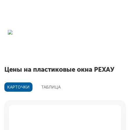
заказать
Окна РЕХАУ
О
Скидки до 55% на
и
профиль
Цены на пластиковые окна РЕХАУ
КАРТОЧКИ
ТАБЛИЦА