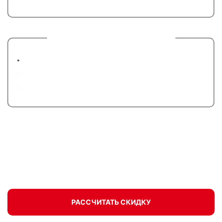
6. Предпочтительный вид связи
Позвоните мне по телефону
Напишите в Telegram
Напишите в WhatsApp
Поможем с выбором, сделаем предварительный
расчет со скидкой, запишем на бесплатный замер.
РАССЧИТАТЬ СКИДКУ