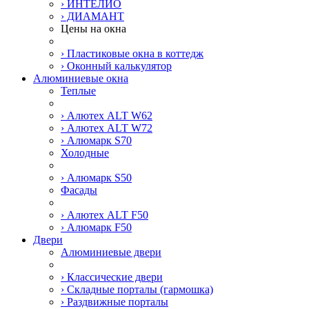
› ИНТЕЛИО
› ДИАМАНТ
Цены на окна
› Пластиковые окна в коттедж
› Оконный калькулятор
Алюминиевые окна
Теплые
› Алютех ALT W62
› Алютех ALT W72
› Алюмарк S70
Холодные
› Алюмарк S50
Фасады
› Алютех ALT F50
› Алюмарк F50
Двери
Алюминиевые двери
› Классические двери
› Складные порталы (гармошка)
› Раздвижные порталы