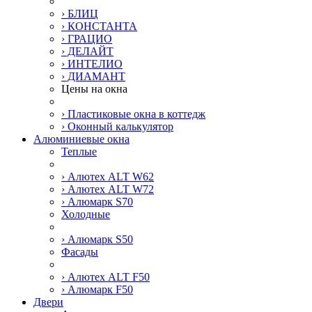
› БЛИЦ
› КОНСТАНТА
› ГРАЦИО
› ДЕЛАЙТ
› ИНТЕЛИО
› ДИАМАНТ
Цены на окна
› Пластиковые окна в коттедж
› Оконный калькулятор
Алюминиевые окна
Теплые
› Алютех ALT W62
› Алютех ALT W72
› Алюмарк S70
Холодные
› Алюмарк S50
Фасады
› Алютех ALT F50
› Алюмарк F50
Двери