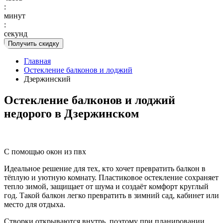
:
минут
:
секунд
Получить скидку
Главная
Остекление балконов и лоджий
Дзержинский
Остекление балконов и лоджий
недорого в Дзержинском
С помощью окон из пвх
Идеальное решение для тех, кто хочет превратить балкон в
тёплую и уютную комнату. Пластиковое остекление сохраняет
тепло зимой, защищает от шума и создаёт комфорт круглый
год. Такой балкон легко превратить в зимний сад, кабинет или
место для отдыха.
Створки открываются внутрь, поэтому при планировании