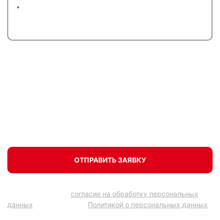
Белыми окнами
Цветными или с ламинацией
Закажите холодное или теплое
остекление балкона и получите скидку
20% на последующую отделку
ОТПРАВИТЬ ЗАЯВКУ
Подтверждаю
согласие на обработку персональных
данных
в соответствии
Политикой о персональных данных
.