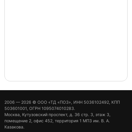
2006 — 2026 ©
ООО «ТД «ПОЗ»
, ИНН 5036102492, КПП
503601001, ОГРН 1095074010283.
Москва
,
Кутузовский проспект, д. 36 стр. 3
, этаж 3,
помещение 2, офис 452, территория 1 МПЗ им. В. А.
Казакова.