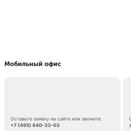
В
Официальный партнер
с
РЕХАУ в производстве
о
окон и дверей
Е
Мобильный офис
Оставьте заявку на сайте или звоните:
+7 (495) 640-33-03